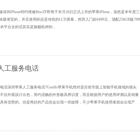
维修深圳iPhone特约维修BtxcZF即将于本月26日正式上市的苹果iPhone，虽然是本年度三
中价格最便宜的，并且使用的还是传统的LCD屏幕，然而入门款6499元，顶配256GB版789
卓平台去的话其实是旗舰机种的...
人工服务电话
电话深圳苹果人工服务电话7GooHs苹果手机绝对是目前市面上智能手机领域的领头
不仅外观设计出色，简约流畅的外形极具辨识度，而且根据用户的使用评测以及销量
具有优势的。但是再好的产品也会出现一些故障，不少苹果手机使用者就会出现产