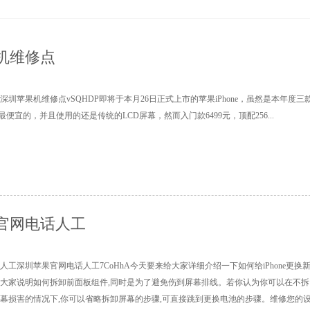
机维修点
圳苹果机维修点vSQHDP即将于本月26日正式上市的苹果iPhone，虽然是本年度三
价格最便宜的，并且使用的还是传统的LCD屏幕，然而入门款6499元，顶配256...
官网电话人工
人工深圳苹果官网电话人工7CoHhA今天要来给大家详细介绍一下如何给iPhone更换
大家说明如何拆卸前面板组件,同时是为了避免伤到屏幕排线。若你认为你可以在不拆
幕损害的情况下,你可以省略拆卸屏幕的步骤,可直接跳到更换电池的步骤。维修您的