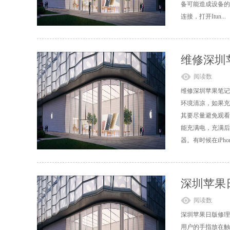
备可能造成设备的
连接，打开Itun...
维修深圳
阅读数
维修深圳苹果笔记
环境清凉，如果充
其要尽量避免观看
能充满电，充满后
器。有时候在iPhone
深圳苹果
阅读数
深圳苹果日版修理
用户的手指放在触