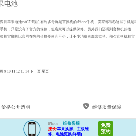
果电池
圳苹果电池cviC7H现在有许多号称是官换机的iPhone手机，卖家都号称这些手机是
手机，只是没有了官方的保修，但店家可以提供保修。另外我们还听到官翻机的概
换机官翻机比官网在售的价格要便宜不少，让不少消费者蠢蠢欲动。那么官换机和官
页
9
10
11
12
13
14
下一页
尾页
价格公开透明
维修质量保障
维修客服
iPhone
免费
擅长:
苹果换屏、主板维
预约
修、电池更换[详细]