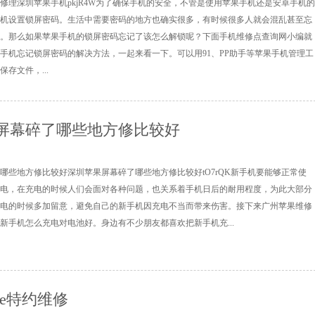
修理深圳苹果手机pkjR4W为了确保手机的安全，不管是使用苹果手机还是安卓手机的
机设置锁屏密码。生活中需要密码的地方也确实很多，有时候很多人就会混乱甚至忘
。那么如果苹果手机的锁屏密码忘记了该怎么解锁呢？下面手机维修点查询网小编就
手机忘记锁屏密码的解决方法，一起来看一下。可以用91、PP助手等苹果手机管理工
存文件，...
屏幕碎了哪些地方修比较好
哪些地方修比较好深圳苹果屏幕碎了哪些地方修比较好tO7rQK新手机要能够正常使
电，在充电的时候人们会面对各种问题，也关系着手机日后的耐用程度，为此大部分
电的时候多加留意，避免自己的新手机因充电不当而带来伤害。接下来广州苹果维修
新手机怎么充电对电池好。身边有不少朋友都喜欢把新手机充...
one特约维修