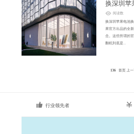
换深圳苹
阅读数
换深圳苹果电池换深
果官方出品的全新
念。这些所谓的官
翻机到底是...
136
首页
上一
行业领先者