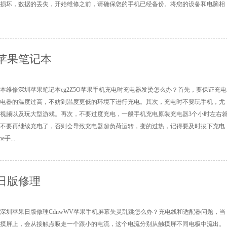
损坏，数据的丢失，开始维修之前，请确保您的手机已经备份。将您的设备和电脑相
苹果笔记本
本维修深圳苹果笔记本cg2Z5O苹果手机充电时充电器发烫怎么办？首先，要保证充电
电器的温度过高，不妨到温度更低的环境下进行充电。其次，充电时不要玩手机，尤
视频以及玩大型游戏。再次，不要过度充电，一般手机充电原装充电器3个小时左右
不要再继续充电了，否则会导致充电器超负荷运转，变的过热，记得要及时拔下充电
手...
日版修理
深圳苹果日版修理CdnwWV苹果手机屏幕失灵乱跳怎么办？充电线和适配器问题，当
摸屏上，会从接触点吸走一个跟小的电流，这个电流分别从触摸屏不同电极中流出。