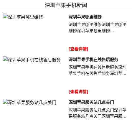
深圳苹果手机新闻
深圳苹果哪里维修
深圳苹果哪里维修深圳苹果哪里
维修深圳苹果哪里维修
tlxt5wiPhone持续发烫需要引起
重视，不要再继续运行手机了，
[查看详情]
尽量放下手机让其冷却...
深圳苹果手机在线售后服务
深圳苹果手机在线售后服务深圳
苹果手机在线售后服务深圳苹果
手机在线售后服务O684RP今天
案例比较特别一点，iPhone多数
[查看详情]
无法充电是无...
深圳苹果服务站几点关门
深圳苹果服务站几点关门深圳苹
果服务站几点关门深圳苹果服务
站几点关门QEt5rq手机使用时间
越长问题就会慢慢的显示出来，