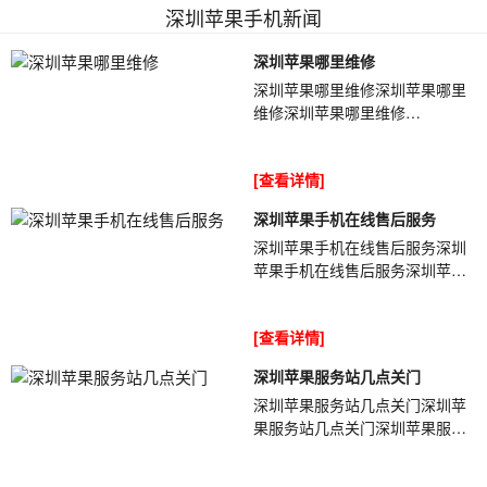
深圳苹果手机新闻
深圳苹果哪里维修
深圳苹果哪里维修深圳苹果哪里
维修深圳苹果哪里维修
tlxt5wiPhone持续发烫需要引起
重视，不要再继续运行手机了，
[查看详情]
尽量放下手机让其冷却...
深圳苹果手机在线售后服务
深圳苹果手机在线售后服务深圳
苹果手机在线售后服务深圳苹果
手机在线售后服务O684RP今天
案例比较特别一点，iPhone多数
[查看详情]
无法充电是无...
深圳苹果服务站几点关门
深圳苹果服务站几点关门深圳苹
果服务站几点关门深圳苹果服务
站几点关门QEt5rq手机使用时间
越长问题就会慢慢的显示出来，