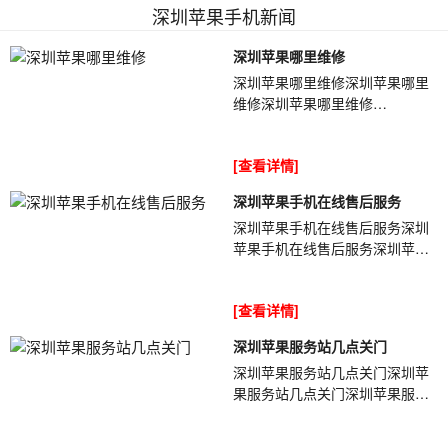
深圳苹果手机新闻
深圳苹果哪里维修
深圳苹果哪里维修深圳苹果哪里
维修深圳苹果哪里维修
tlxt5wiPhone持续发烫需要引起
重视，不要再继续运行手机了，
[查看详情]
尽量放下手机让其冷却...
深圳苹果手机在线售后服务
深圳苹果手机在线售后服务深圳
苹果手机在线售后服务深圳苹果
手机在线售后服务O684RP今天
案例比较特别一点，iPhone多数
[查看详情]
无法充电是无...
深圳苹果服务站几点关门
深圳苹果服务站几点关门深圳苹
果服务站几点关门深圳苹果服务
站几点关门QEt5rq手机使用时间
越长问题就会慢慢的显示出来，